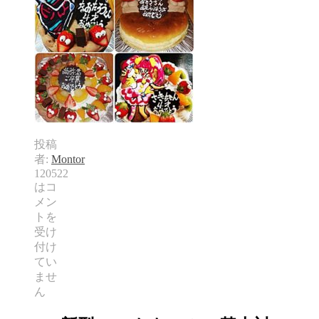
投稿
者:
Montor
120522
は
コ
メン
トを
受け
付け
てい
ませ
ん