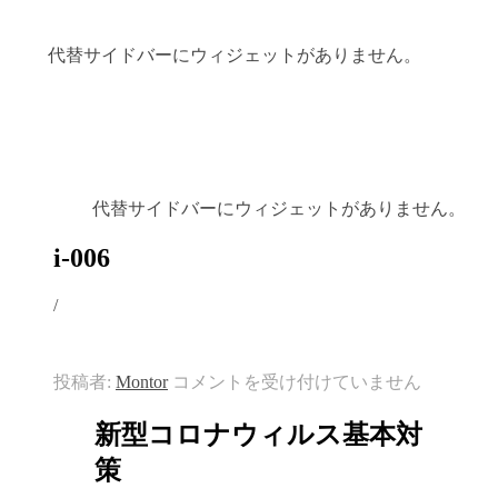
代替サイドバーにウィジェットがありません。
代替サイドバーにウィジェットがありません。
i-006
/
i-
投稿者:
Montor
コメントを受け付けていません
006
は
新型コロナウィルス基本対
策